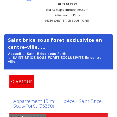
01 34 04 22 22
stbrice@apic-immobilier.com
47/49 rue de Paris
95350 SAINT BRICE SOUS FORET
saint brice sous foret exclusivite en
centre-ville, ...
Accueil
Saint-Brice-sous-Forêt
SAINT BRICE SOUS FORET EXCLUSIVITE En centre-
ville, ...
< Retour
Appartement 15 m² - 1 pièce - Saint-Brice-
Sous-Forêt (95350)