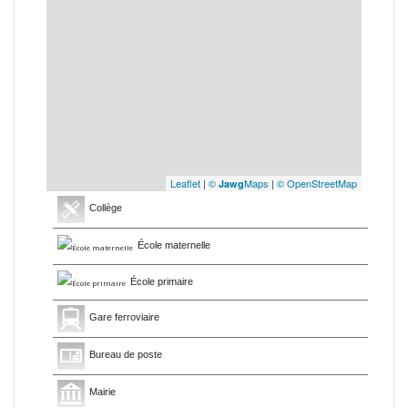
Leaflet
|
©
Maps
|
© OpenStreetMap
Jawg
Collège
École maternelle
École primaire
Gare ferroviaire
Bureau de poste
Mairie