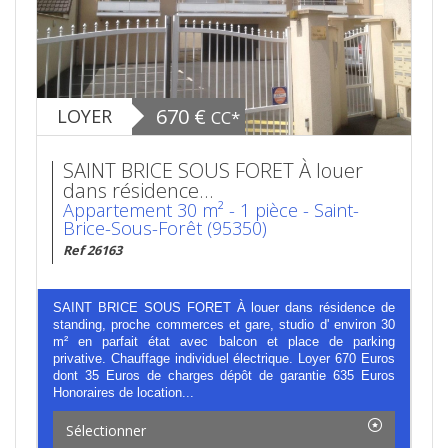
670 €
LOYER
CC*
SAINT BRICE SOUS FORET À louer
dans résidence...
Appartement 30 m² - 1 pièce - Saint-
Brice-Sous-Forêt (95350)
Ref 26163
SAINT BRICE SOUS FORET À louer dans résidence de
standing, proche commerces et gare, studio d' environ 30
m² en parfait état avec balcon et place de parking
privative. Chauffage individuel électrique. Loyer 670 Euros
dont 35 Euros de charges dépôt de garantie 635 Euros
Honoraires de location...
Sélectionner