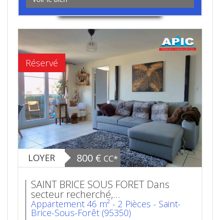
Réservé
800 €
LOYER
CC*
SAINT BRICE SOUS FORET Dans
secteur recherché,...
Appartement 46 m² - 2 Pièces - Saint-
Brice-Sous-Forêt (95350)