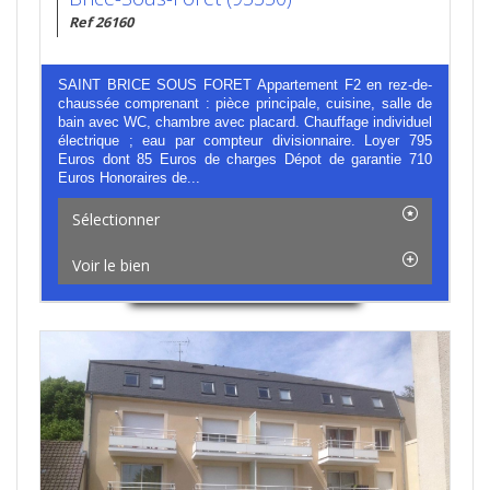
Ref 26160
SAINT BRICE SOUS FORET Appartement F2 en rez-de-
chaussée comprenant : pièce principale, cuisine, salle de
bain avec WC, chambre avec placard. Chauffage individuel
électrique ; eau par compteur divisionnaire. Loyer 795
Euros dont 85 Euros de charges Dépot de garantie 710
Euros Honoraires de...
Sélectionner
Voir le bien