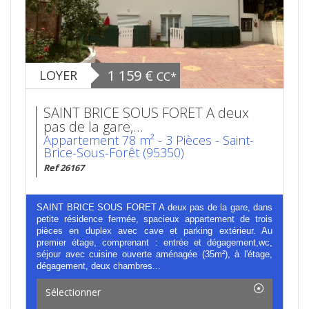
1 159 €
LOYER
CC*
SAINT BRICE SOUS FORET A deux
pas de la gare,...
Appartement 78 m² - 3 Pièces - Saint-
Brice-Sous-Forêt (95350)
Ref 26167
SAINT BRICE SOUS FORET A deux pas de la gare, dans
petite résidence fermée, spacieux appartement de trois
pièces en duplex avec cave et parking extérieur. Au
premier étage, comprenant : entrée et dégagement,wc,
séjour avec cuisine ouverte aménagée (35m²), à l'étage,
dégagement, deux chambres...
Sélectionner