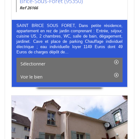
Brice-Sous-Forêt (95350)
Ref 26166
SAINT BRICE SOUS FORET, Dans petite résidence,
appartement en rez de jardin comprenant : Entrée, séjour,
cuisine US, 2 chambres, WC, salle de bain, dégagement,
jardinet. Cave et place de parking Chauffage individuel
électrique ; eau individuelle loyer 1149 Euros dont 49
Euros de charges dépôt de...
Sélectionner
Voir le bien