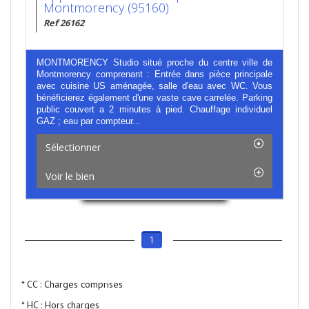
Montmorency (95160)
Ref 26162
MONTMORENCY Studio situé proche du centre ville de
Montmorency comprenant : Entrée dans pièce principale
avec cuisine US aménagée, salle d'eau avec WC. Vous
bénéficierez également d'une vaste cave carrelée. Parking
public couvert a 2 minutes à pied. Chauffage individuel
GAZ ; eau par compteur...
Sélectionner
Voir le bien
1
* CC : Charges comprises
* HC : Hors charges