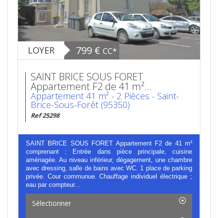
799 €
LOYER
CC*
SAINT BRICE SOUS FORET
Appartement F2 de 41 m²...
Appartement 41 m² - 2 Pièces - Saint-
Brice-Sous-Forêt (95350)
Ref 25298
SAINT BRICE SOUS FORET Appartement F2 de 41 m²
comprenant : Entrée dans pièce principale, cuisine
aménagée. Au niveau inférieur, dégagement, une chambre
avec dressing, salle de bains avec WC. 1 place de parking
privée. Cour communue. Chauffage individuel électrique ;
eau par compteur...
Sélectionner