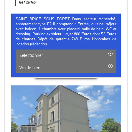
Ref 26169
SAINT BRICE SOUS FORET Dans secteur recherché,
appartement type F2 Il comprend : Entrée, cuisine, séjour
avec balcon, 1 chambre avec placard, salle de bain, WC et
dressing. Parking extérieur. Loyer 800 Euros dont 52 Euros
de charges Dépôt de garantie 748 Euros Honoraires de
location (rédaction...
Sélectionner
Voir le bien