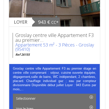
943 €
LOYER
CC*
Groslay centre ville Appartement F3
au premier...
Appartement 53 m² - 3 Pièces - Groslay
(95410)
Ref 26155
Groslay centre ville Appartement F3 au premier étage en
centre ville comprenant : séjour, cuisine ouverte équipée,
dégagement,salle de bains, WC indépendant, 2 chambres,
placard. Chauffage individuel gaz ; eau par compteur
divisionnaire Disponible début juillet Loyer : 943 Euros par
mois,...
Sélectionner
Voir le bien