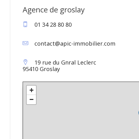
Agence de groslay
01 34 28 80 80
contact@apic-immobilier.com
19 rue du Gnral Leclerc
95410 Groslay
+
−