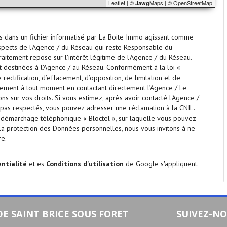
Leaflet
|
©
Maps
|
© OpenStreetMap
Jawg
ées dans un fichier informatisé par La Boite Immo agissant comme
rospects de l'Agence / du Réseau qui reste Responsable du
itement repose sur l'intérêt légitime de l'Agence / du Réseau.
 destinées à l'Agence / au Réseau. Conformément à la loi «
rectification, d’effacement, d’opposition, de limitation et de
tement à tout moment en contactant directement l’Agence / Le
ns sur vos droits. Si vous estimez, après avoir contacté l'Agence /
t pas respectés, vous pouvez adresser une réclamation à la CNIL.
u démarchage téléphonique « Bloctel », sur laquelle vous pouvez
 la protection des Données personnelles, nous vous invitons à ne
re.
entialité
et es
Conditions d'utilisation
de Google s'appliquent.
E SAINT BRICE SOUS FORET
SUIVEZ-N