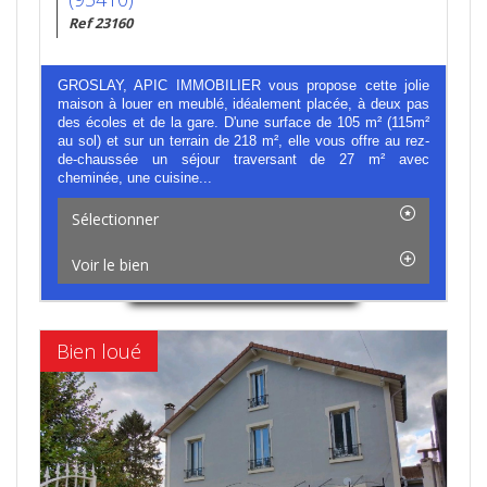
Ref 23160
GROSLAY, APIC IMMOBILIER vous propose cette jolie
maison à louer en meublé, idéalement placée, à deux pas
des écoles et de la gare. D'une surface de 105 m² (115m²
au sol) et sur un terrain de 218 m², elle vous offre au rez-
de-chaussée un séjour traversant de 27 m² avec
cheminée, une cuisine...
Sélectionner
Voir le bien
Bien loué