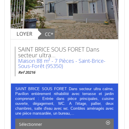
LOYER
CC*
SAINT BRICE SOUS FORET Dans
secteur ultra...
Maison 88 m² - 7 Pièces - Saint-Brice-
Sous-Forêt (95350)
Ref 20216
SAINT BRICE SOUS FORET Dans secteur ultra calme,
Pavillon entièrement réhabilité avec terrasse et jardin
comprenant : Entrée dans pièce principales, cuisine
ouverte, dégagement, WC. A l'étage, pallier, deux
chambres, salle d'eau avec wc. Combles aménagés avec
une pièce mansardée, un bureau,...
Sélectionner