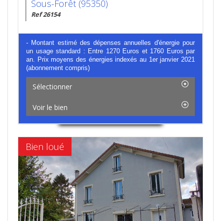
Sous-Forêt (95350)
Ref 26154
- Montant estimé des dépenses annuelles d'énergie pour
un usage standard : Entre 1270 Euros et 1760 Euros par
an. Prix moyens des énergies indexés au 1er janvier 2021
(abonnement compris)
Sélectionner
Voir le bien
Bien loué