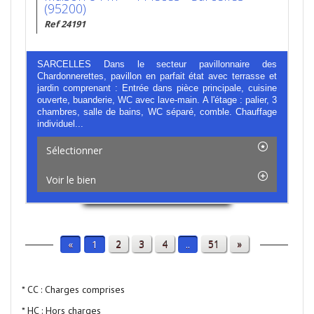
(95200)
Ref 24191
SARCELLES Dans le secteur pavillonnaire des
Chardonnerettes, pavillon en parfait état avec terrasse et
jardin comprenant : Entrée dans pièce principale, cuisine
ouverte, buanderie, WC avec lave-main. A l'étage : palier, 3
chambres, salle de bains, WC séparé, comble. Chauffage
individuel...
Sélectionner
Voir le bien
2
3
4
51
»
«
1
..
* CC : Charges comprises
* HC : Hors charges