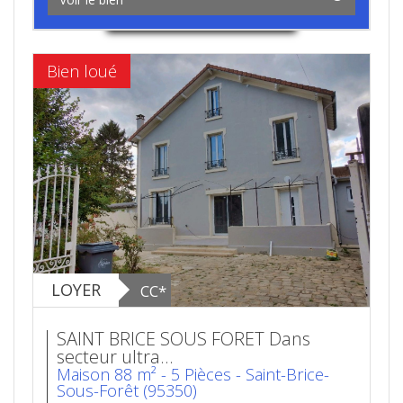
Bien loué
LOYER
CC*
SAINT BRICE SOUS FORET Dans
secteur ultra...
Maison 88 m² - 5 Pièces - Saint-Brice-
Sous-Forêt (95350)