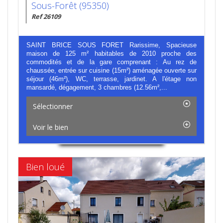
Sous-Forêt (95350)
Ref 26109
SAINT BRICE SOUS FORET Rarissime, Spacieuse
maison de 125 m² habitables de 2010 proche des
commodités et de la gare comprenant : Au rez de
chaussée, entrée sur cuisine (15m²) aménagée ouverte sur
séjour (46m²), WC, terrasse, jardinet. A l'étage non
mansardé, dégagement, 3 chambres (12.56m²,...
Sélectionner
Voir le bien
Bien loué