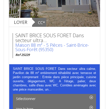
LOYER
CC*
SAINT BRICE SOUS FORET Dans
secteur ultra...
Maison 88 m² - 5 Pièces - Saint-Brice-
Sous-Forêt (95350)
Ref 25229
SAINT BRICE SOUS FORET Dans secteur ultra calme,
Pavillon de 88 m² entièrement réhabilité avec terrasse et
jardin comprenant : Entrée dans pièce principale, cuisine
ouverte, dégagement, WC. A l'étage, palier, deux
chambres, salle d'eau avec WC. Combles aménagés avec
une pièce mansardée, un...
Sélectionner
Voir le bien