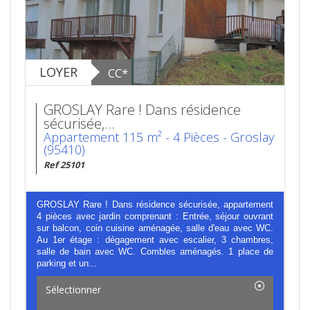
LOYER
CC*
GROSLAY Rare ! Dans résidence
sécurisée,...
Appartement 115 m² - 4 Pièces - Groslay
(95410)
Ref 25101
GROSLAY Rare ! Dans résidence sécurisée, appartement
4 pièces avec jardin comprenant : Entrée, séjour ouvrant
sur balcon, coin cuisine aménagée, salle d'eau avec WC.
Au 1er étage : dégagement avec escalier, 3 chambres,
salle de bain avec WC. Combles aménagés. 1 place de
parking et un...
Sélectionner