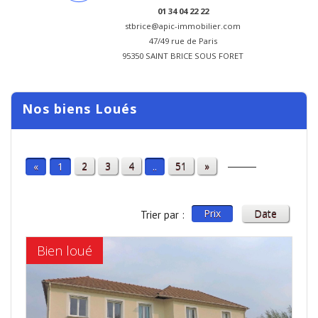
01 34 04 22 22
stbrice@apic-immobilier.com
47/49 rue de Paris
95350 SAINT BRICE SOUS FORET
Nos biens Loués
2
3
4
51
»
«
1
..
Prix
Date
Trier par :
Bien loué