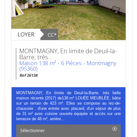
LOYER
CC*
MONTMAGNY, En limite de Deuil-la-
Barre, très...
Maison 138 m² - 6 Pièces - Montmagny
(95360)
Ref 26138
MONTMAGNY, En limite de Deuil-la-Barre, très belle
maison récente (2017) de138 m² LOUÉE MEUBLÉE, bâtie
sur un terrain de 423 m². Elles se compose au rez-de-
chaussée : d'une entrée avec placard, d'un séjour de plus
de 31 m² avec cuisine ouverte équipée et accès sur une
terrasse de 48 m², arrière...
Sélectionner