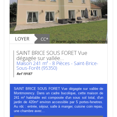
LOYER
CC*
SAINT BRICE SOUS FORET Vue
dégagée sur vallée...
Maison 241 m² - 8 Pièces - Saint-Brice-
Sous-Forêt (95350)
Ref 19187
SAINT BRICE SOUS FORET Vue dégagée sur vallée de
Montmorency. Dans un cadre bucolique, cette maison de
241 m² habitable est composée d'un sous sol total, d'un
jardin de 420m² environ accessible par 5 portes-fenetres.
Au rdc : entrée, séjour, salle à manger, cuisine coin repas,
une chambre avec...