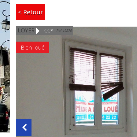
< Retour
LOYER
CC*
Ref 19270
Bien loué