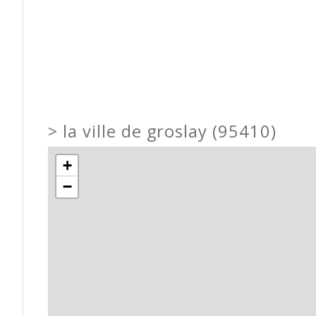
>
la ville de groslay (95410)
+
−