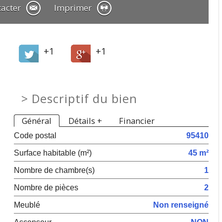
tacter
Imprimer
+1
+1
>
Descriptif du bien
Général
Détails +
Financier
Code postal
95410
Surface habitable (m²)
45 m²
Nombre de chambre(s)
1
Nombre de pièces
2
Meublé
Non renseigné