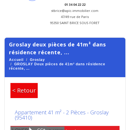
01 34 04 22 22
stbrice@apic-immobilier.com
47/49 rue de Paris
95350 SAINT BRICE SOUS FORET
groslay deux pièces de 41m² dans
résidence récente, ...
Accueil
Groslay
GROSLAY Deux pièces de 41m² dans résidence
récente, ...
< Retour
Appartement 41 m² - 2 Pièces - Groslay
(95410)