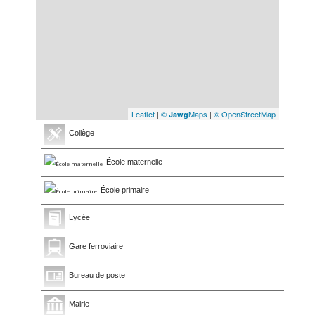
Leaflet
|
©
Maps
|
© OpenStreetMap
Jawg
Collège
École maternelle
École primaire
Lycée
Gare ferroviaire
Bureau de poste
Mairie