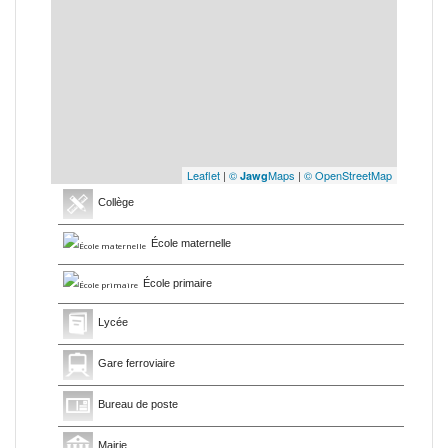
Leaflet
|
©
Maps
|
© OpenStreetMap
Jawg
Collège
École maternelle
École primaire
Lycée
Gare ferroviaire
Bureau de poste
Mairie