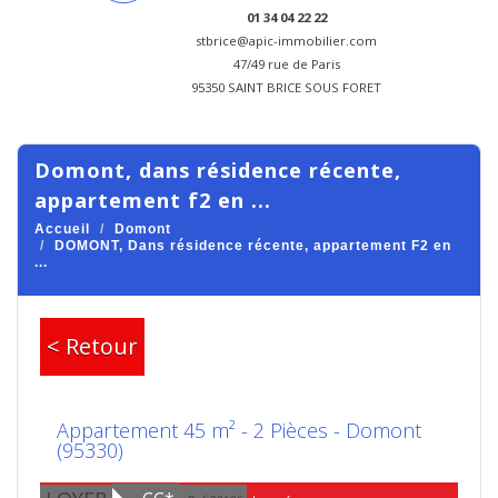
01 34 04 22 22
stbrice@apic-immobilier.com
47/49 rue de Paris
95350 SAINT BRICE SOUS FORET
domont, dans résidence récente,
appartement f2 en ...
Accueil
Domont
DOMONT, Dans résidence récente, appartement F2 en
...
< Retour
Appartement 45 m² - 2 Pièces - Domont
(95330)