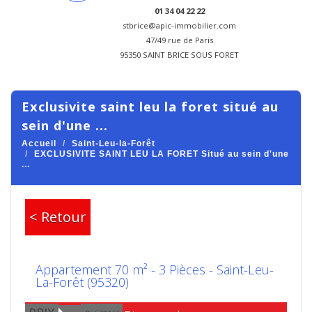
01 34 04 22 22
stbrice@apic-immobilier.com
47/49 rue de Paris
95350 SAINT BRICE SOUS FORET
exclusivite saint leu la foret situé au
sein d'une ...
Accueil
Saint-Leu-la-Forêt
EXCLUSIVITE SAINT LEU LA FORET Situé au sein d'une
...
< Retour
Appartement 70 m² - 3 Pièces - Saint-Leu-
La-Forêt (95320)