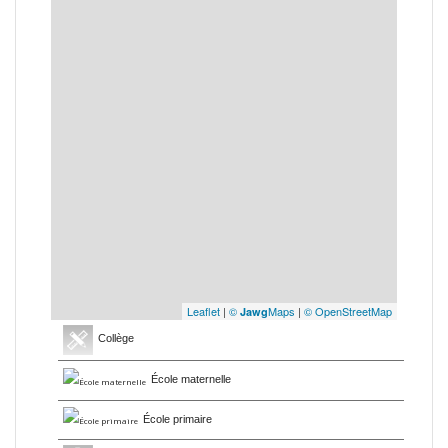
Leaflet
|
©
Maps
|
© OpenStreetMap
Jawg
Collège
École maternelle
École primaire