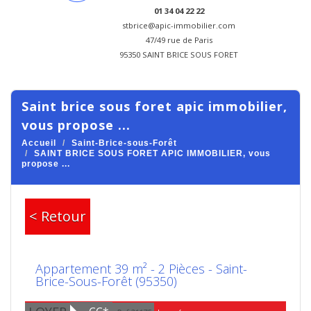
01 34 04 22 22
stbrice@apic-immobilier.com
47/49 rue de Paris
95350 SAINT BRICE SOUS FORET
saint brice sous foret apic immobilier,
vous propose ...
Accueil
Saint-Brice-sous-Forêt
SAINT BRICE SOUS FORET APIC IMMOBILIER, vous
propose ...
< Retour
Appartement 39 m² - 2 Pièces - Saint-
Brice-Sous-Forêt (95350)