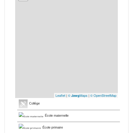
Leaflet
|
©
Maps
|
© OpenStreetMap
Jawg
Collège
École maternelle
École primaire