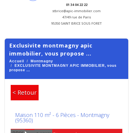
01 34 04 22 22
stbrice@apic-immobilier.com
47/49 rue de Paris
95350 SAINT BRICE SOUS FORET
exclusivite montmagny apic
immobilier, vous propose ...
Accueil
Montmagny
EXCLUSIVITE MONTMAGNY APIC IMMOBILIER, vous
propose ...
< Retour
Maison 110 m² - 6 Pièces - Montmagny
(95360)