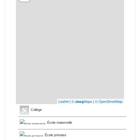
Leaflet
|
©
Maps
|
© OpenStreetMap
Jawg
Collège
École maternelle
École primaire