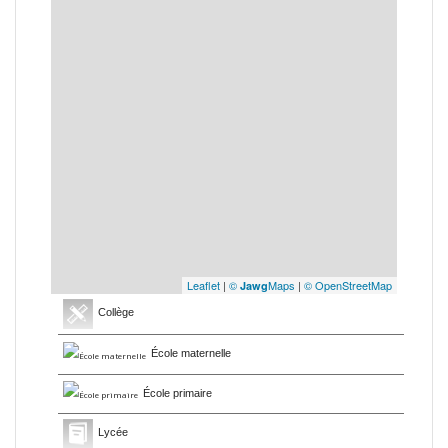
Leaflet
|
©
Maps
|
© OpenStreetMap
Jawg
Collège
École maternelle
École primaire
Lycée