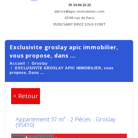
01 34 04 22 22
stbrice@apic-immobilier.com
47/49 rue de Paris
95350 SAINT BRICE SOUS FORET
exclusivite groslay apic immobilier,
vous propose, dans ...
Accueil
Groslay
EXCLUSIVITE GROSLAY APIC IMMOBILIER, vous
propose, Dans ...
< Retour
Appartement 37 m² - 2 Pièces - Groslay
(95410)