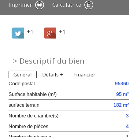
Imprimer
Calculatrice
+1
+1
>
Descriptif du bien
Général
Détails +
Financier
Code postal
95360
Surface habitable (m²)
95 m²
surface terrain
182 m²
Nombre de chambre(s)
3
Nombre de pièces
4