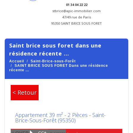
01 34 04 22 22
stbrice@apic-immobilier.com
47/49 rue de Paris
95350 SAINT BRICE SOUS FORET
saint brice sous foret dans une
résidence récente ...
Accueil
Saint-Brice-sous-Forêt
SAINT BRICE SOUS FORET Dans une résidence
récente ...
< Retour
Appartement 39 m² - 2 Pièces - Saint-
Brice-Sous-Forêt (95350)