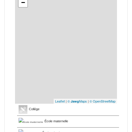
−
Leaflet
|
©
Maps
|
© OpenStreetMap
Jawg
Collège
École maternelle