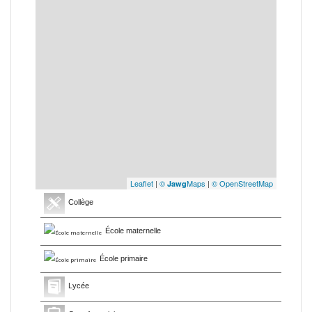
Leaflet
|
©
Maps
|
© OpenStreetMap
Jawg
Collège
École maternelle
École primaire
Lycée