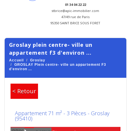
01 34 04 22 22
stbrice@apic-immobilier.com
47/49 rue de Paris
95350 SAINT BRICE SOUS FORET
groslay plein centre- ville un
appartement f3 d'environ ...
Accueil
Groslay
GROSLAY Plein centre- ville un appartement F3
d'environ ...
< Retour
Appartement 71 m² - 3 Pièces - Groslay
(95410)