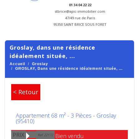
01 34 04 22 22
stbrice@apic-immobilier.com
47/49 rue de Paris
95350 SAINT BRICE SOUS FORET
groslay, dans une résidence
idéalement située, ...
Accueil
Groslay
GROSLAY, Dans une résidence idéalement située, ...
< Retour
Appartement 68 m² - 3 Pièces - Groslay
(95410)
PRIX
Bien vendu
Ref 22172