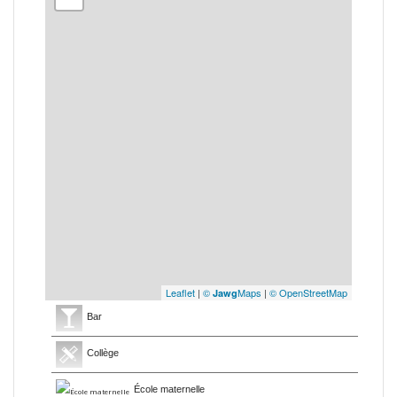
Leaflet
|
©
Maps
|
© OpenStreetMap
Jawg
Bar
Collège
École maternelle