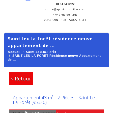
01 34 04 22 22
stbrice@apic-immobilier.com
47/49 rue de Paris
95350 SAINT BRICE SOUS FORET
saint leu la forêt résidence neuve
appartement de ...
Accueil
Saint-Leu-la-Forêt
SAINT LEU LA FORÊT Résidence neuve Appartement
de ...
< Retour
Appartement 43 m² - 2 Pièces - Saint-Leu-
La-Forêt (95320)