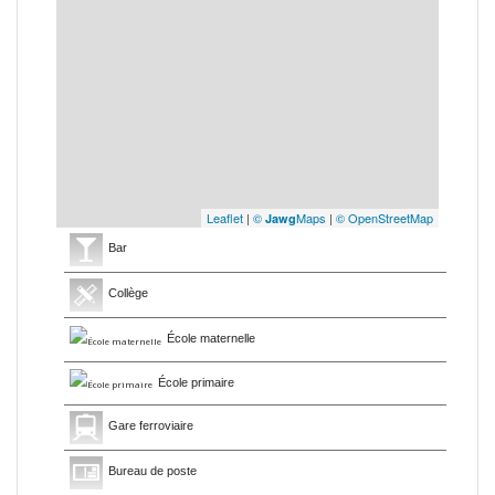
Leaflet
|
©
Maps
|
© OpenStreetMap
Jawg
Bar
Collège
École maternelle
École primaire
Gare ferroviaire
Bureau de poste