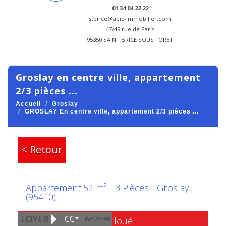
01 34 04 22 22
stbrice@apic-immobilier.com
47/49 rue de Paris
95350 SAINT BRICE SOUS FORET
groslay en centre ville, appartement
2/3 pièces ...
Accueil
Groslay
GROSLAY En centre ville, appartement 2/3 pièces ...
< Retour
Appartement 52 m² - 3 Pièces - Groslay
(95410)
LOYER
CC*
Bien loué
Ref 22189