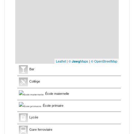
Leaflet
|
©
Maps
|
© OpenStreetMap
Jawg
Bar
Collège
École maternelle
École primaire
Lycée
Gare ferroviaire