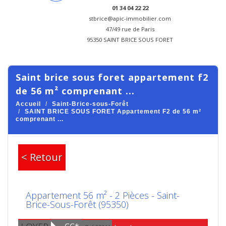
01 34 04 22 22
stbrice@apic-immobilier.com
47/49 rue de Paris
95350 SAINT BRICE SOUS FORET
saint brice sous foret appartement f2
de 56 m² comprenant ...
Accueil
Saint-Brice-sous-Forêt
SAINT BRICE SOUS FORET Appartement F2 de 56 m²
comprenant ...
< Retour
Appartement 56 m² - 2 Pièces - Saint-
Brice-Sous-Forêt (95350)