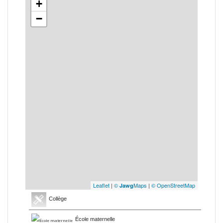
+
−
Leaflet
|
©
Maps
|
© OpenStreetMap
Jawg
Collège
École maternelle