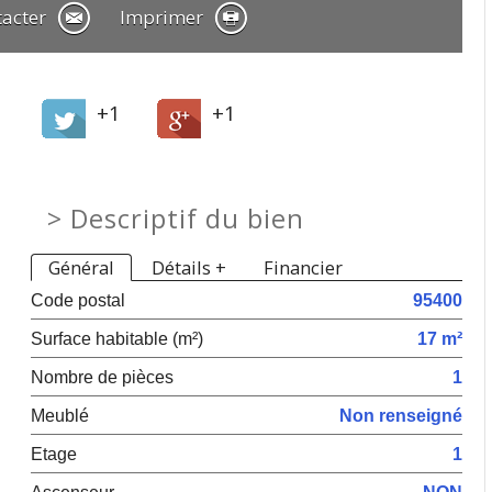
tacter
Imprimer
+1
+1
>
Descriptif du bien
Général
Détails +
Financier
Code postal
95400
Surface habitable (m²)
17 m²
Nombre de pièces
1
Meublé
Non renseigné
Etage
1