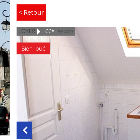
< Retour
LOYER
CC*
Ref 22249
Bien loué