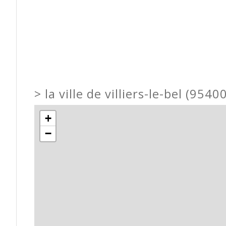
>
la ville de villiers-le-bel (9540
+
−