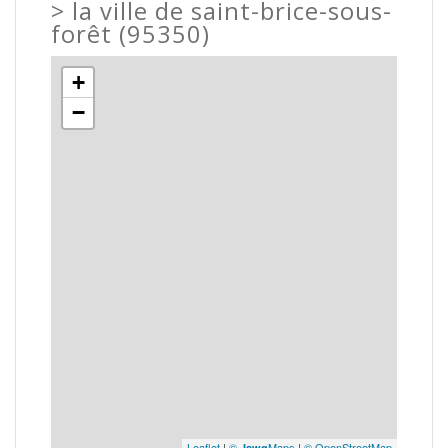
>
la ville de saint-brice-sous-
forêt (95350)
+
−
Leaflet
|
©
Maps
|
© OpenStreetMap
Jawg