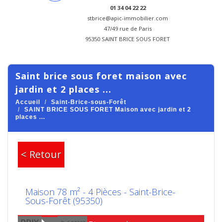
01 34 04 22 22
stbrice@apic-immobilier.com
47/49 rue de Paris
95350 SAINT BRICE SOUS FORET
saint brice sous foret maison avec
jardin et 2 places ...
Accueil
Saint-Brice-sous-Forêt
SAINT BRICE SOUS FORET Maison avec jardin et 2
places ...
< Retour
Maison 78 m² - 4 Pièces - Saint-Brice-
Sous-Forêt (95350)