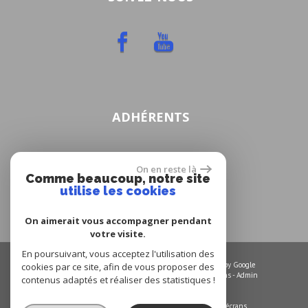
ADHÉRENTS
On en reste là
Comme beaucoup, notre site
utilise les cookies
On aimerait vous accompagner pendant
votre visite.
En poursuivant, vous acceptez l'utilisation des
© 2026 | Tous droits réservés | Traduction powered by Google
cookies par ce site, afin de vous proposer des
Plan du site
-
Mentions légales
-
Nos honoraires
-
Liens
-
Admin
contenus adaptés et réaliser des statistiques !
Site internet compatible multi-supports,
un seul site adaptable à tous les types d'écrans.