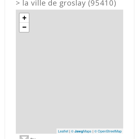
>
la ville de groslay (95410)
+
−
Leaflet
|
©
Maps
|
© OpenStreetMap
Jawg