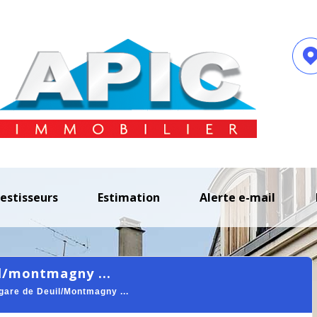
vestisseurs
estimation
alerte e-mail
uil/montmagny ...
are de Deuil/Montmagny ...