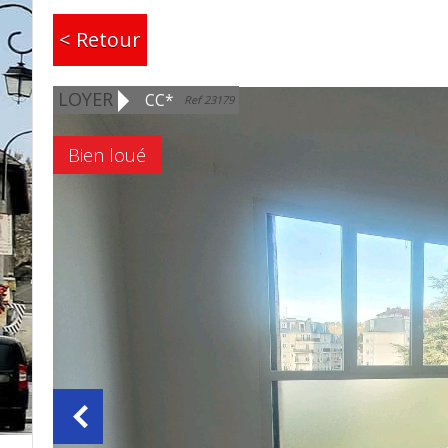
< Retour
LOYER
CC*
Ref 23179
Bien loué