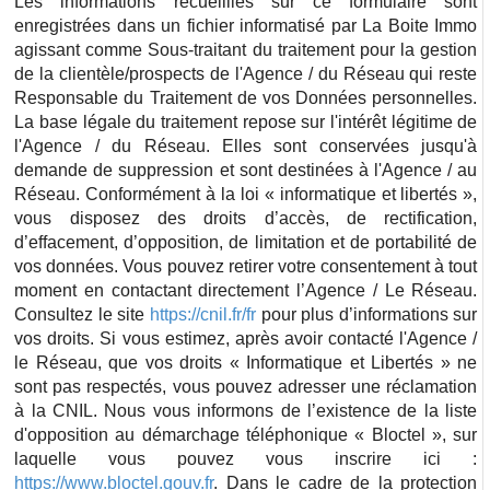
Les informations recueillies sur ce formulaire sont
enregistrées dans un fichier informatisé par La Boite Immo
agissant comme Sous-traitant du traitement pour la gestion
de la clientèle/prospects de l'Agence / du Réseau qui reste
Responsable du Traitement de vos Données personnelles.
La base légale du traitement repose sur l'intérêt légitime de
l'Agence / du Réseau. Elles sont conservées jusqu'à
demande de suppression et sont destinées à l'Agence / au
Réseau. Conformément à la loi « informatique et libertés »,
vous disposez des droits d’accès, de rectification,
d’effacement, d’opposition, de limitation et de portabilité de
vos données. Vous pouvez retirer votre consentement à tout
moment en contactant directement l’Agence / Le Réseau.
Consultez le site
https://cnil.fr/fr
pour plus d’informations sur
vos droits. Si vous estimez, après avoir contacté l'Agence /
le Réseau, que vos droits « Informatique et Libertés » ne
sont pas respectés, vous pouvez adresser une réclamation
à la CNIL. Nous vous informons de l’existence de la liste
d'opposition au démarchage téléphonique « Bloctel », sur
laquelle vous pouvez vous inscrire ici :
https://www.bloctel.gouv.fr
. Dans le cadre de la protection