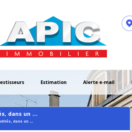
vestisseurs
estimation
alerte e-mail
, dans un ...
ités, dans un ...