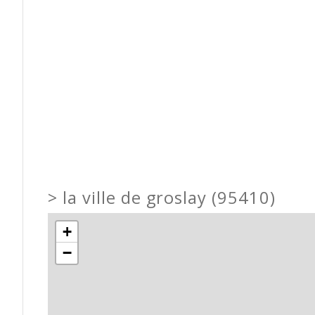
>
la ville de groslay (95410)
+
−