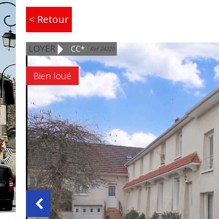
< Retour
LOYER
CC*
Ref 24220
Bien loué