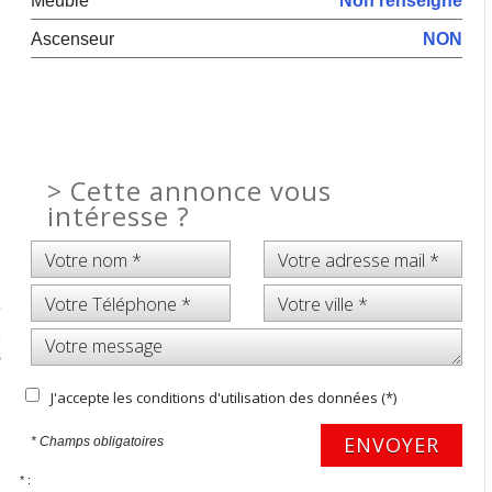
Meublé
Non renseigné
Ascenseur
NON
>
Cette annonce vous
intéresse ?
e
1
s
J'accepte les conditions d'utilisation des données (*)
ENVOYER
* Champs obligatoires
* :