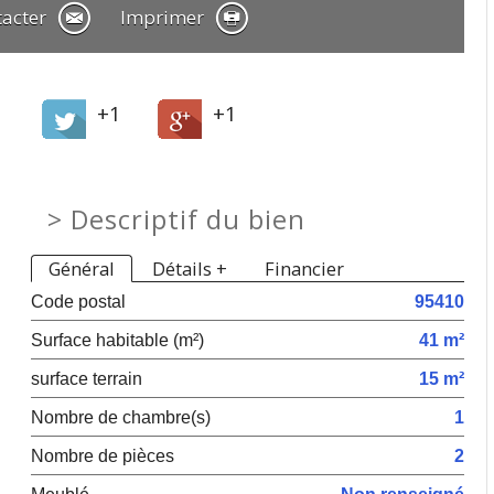
tacter
Imprimer
+1
+1
>
Descriptif du bien
Général
Détails +
Financier
Code postal
95410
Surface habitable (m²)
41 m²
surface terrain
15 m²
Nombre de chambre(s)
1
Nombre de pièces
2