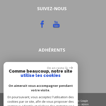
SUIVEZ-NOUS
ADHÉRENTS
On en reste là
Comme beaucoup, notre site
utilise les cookies
On aimerait vous accompagner pendant
votre visite.
En poursuivant, vous acceptez l'utilisation des
© 2026 | Tous droits réservés | Traduction powered by Google
cookies par ce site, afin de vous proposer des
Plan du site
-
Mentions légales
-
Nos honoraires
-
Liens
-
Admin