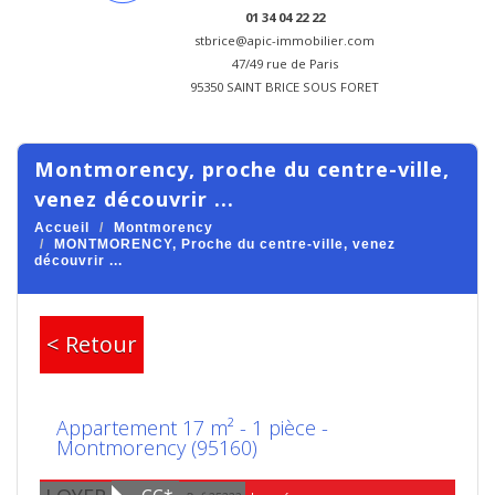
01 34 04 22 22
stbrice@apic-immobilier.com
47/49 rue de Paris
95350 SAINT BRICE SOUS FORET
montmorency, proche du centre-ville,
venez découvrir ...
Accueil
Montmorency
MONTMORENCY, Proche du centre-ville, venez
découvrir ...
< Retour
Appartement 17 m² - 1 pièce -
Montmorency (95160)