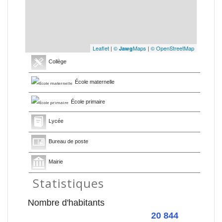
Leaflet
|
©
Maps
|
© OpenStreetMap
Jawg
Collège
École maternelle
École primaire
Lycée
Bureau de poste
Mairie
Statistiques
Nombre d'habitants
20 844