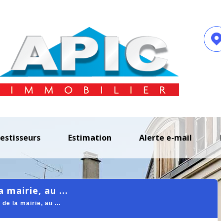
vestisseurs
estimation
alerte e-mail
 mairie, au ...
 la mairie, au ...