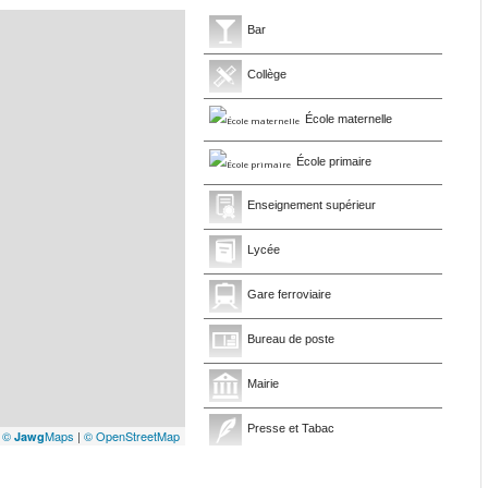
Bar
Collège
École maternelle
École primaire
Enseignement supérieur
Lycée
Gare ferroviaire
Bureau de poste
Mairie
Presse et Tabac
|
©
Maps
|
© OpenStreetMap
Jawg