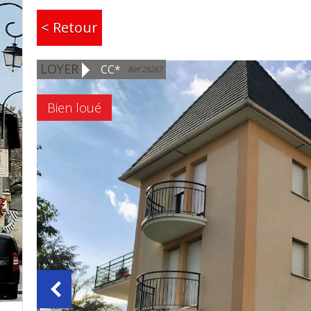
< Retour
LOYER
CC*
Ref 25267
Bien loué