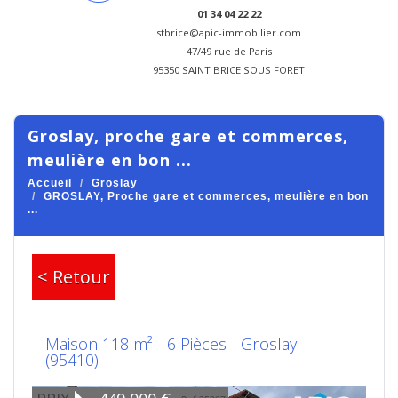
01 34 04 22 22
stbrice@apic-immobilier.com
47/49 rue de Paris
95350 SAINT BRICE SOUS FORET
groslay, proche gare et commerces,
meulière en bon ...
Accueil
Groslay
GROSLAY, Proche gare et commerces, meulière en bon
...
< Retour
Maison 118 m² - 6 Pièces - Groslay
(95410)