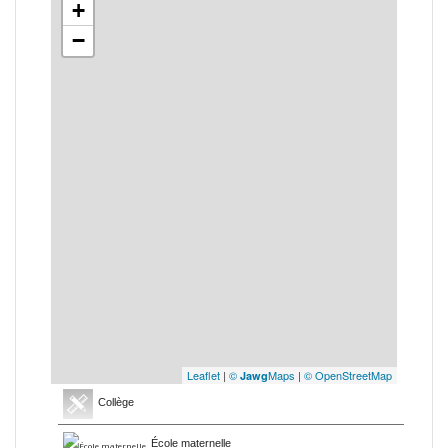
+
−
Leaflet
|
©
Maps
|
© OpenStreetMap
Jawg
Collège
École maternelle