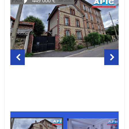
PRIX
449 000
€
Ref 25307