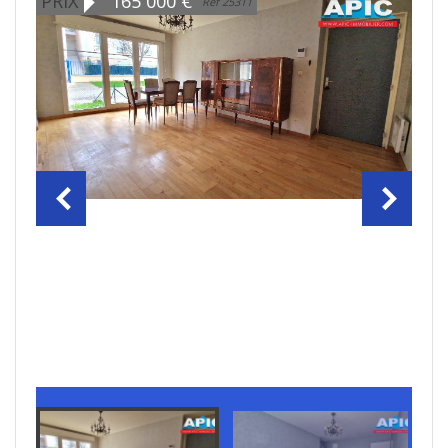
PRIX
165 000
€
Ref 25311