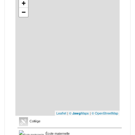
+
−
Leaflet
|
©
Maps
|
© OpenStreetMap
Jawg
Collège
École maternelle