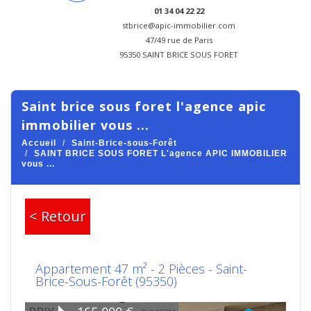
01 34 04 22 22
stbrice@apic-immobilier.com
47/49 rue de Paris
95350 SAINT BRICE SOUS FORET
saint brice sous foret l'agence apic
immobilier vous ...
Accueil
Saint-Brice-sous-Forêt
SAINT BRICE SOUS FORET L'agence APIC IMMOBILIER
vous ...
< Retour
Appartement 47 m² - 2 Pièces - Saint-
Brice-Sous-Forêt (95350)