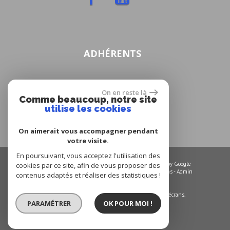
ADHÉRENTS
On en reste là
Comme beaucoup, notre site
utilise les cookies
On aimerait vous accompagner pendant
votre visite.
En poursuivant, vous acceptez l'utilisation des
© 2026 | Tous droits réservés | Traduction powered by Google
cookies par ce site, afin de vous proposer des
Plan du site
-
Mentions légales
-
Nos honoraires
-
Liens
-
Admin
contenus adaptés et réaliser des statistiques !
Site internet compatible multi-supports,
un seul site adaptable à tous les types d'écrans.
PARAMÉTRER
OK POUR MOI !