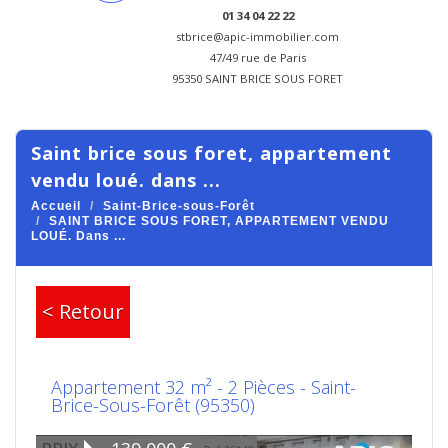
01 34 04 22 22
stbrice@apic-immobilier.com
47/49 rue de Paris
95350 SAINT BRICE SOUS FORET
saint brice sous foret, appartement
vendu loué. dans ...
Accueil
Saint-Brice-sous-Forêt
SAINT BRICE SOUS FORET, APPARTEMENT VENDU
LOUÉ. Dans ...
< Retour
Appartement 32 m² - 2 Pièces - Saint-
Brice-Sous-Forêt (95350)