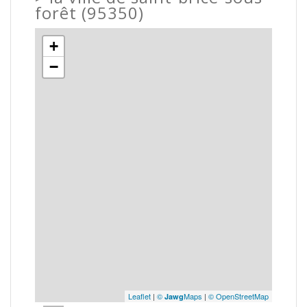
forêt (95350)
+
−
Leaflet
|
©
Maps
|
© OpenStreetMap
Jawg