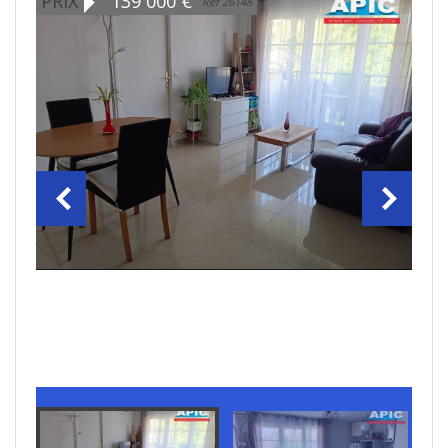
PRIX
139 000
€
Ref 26148