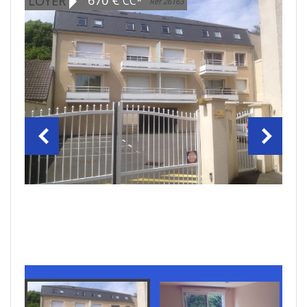
670 €
LOYER
CC*
Ref 26163