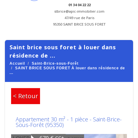
01 34 04 22 22
stbrice@apic-immobilier.com
47/49 rue de Paris
95350 SAINT BRICE SOUS FORET
saint brice sous foret à louer dans
résidence de ...
Accueil
Saint-Brice-sous-Forêt
SAINT BRICE SOUS FORET À louer dans résidence de
...
< Retour
Appartement 30 m² - 1 pièce - Saint-Brice-
Sous-Forêt (95350)