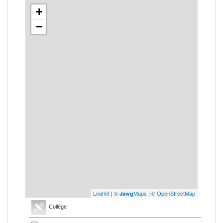
+
−
Leaflet
|
©
Maps
|
© OpenStreetMap
Jawg
Collège