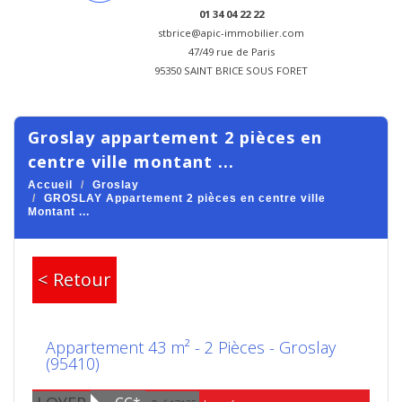
01 34 04 22 22
stbrice@apic-immobilier.com
47/49 rue de Paris
95350 SAINT BRICE SOUS FORET
groslay appartement 2 pièces en
centre ville montant ...
Accueil
Groslay
GROSLAY Appartement 2 pièces en centre ville
Montant ...
< Retour
Appartement 43 m² - 2 Pièces - Groslay
(95410)