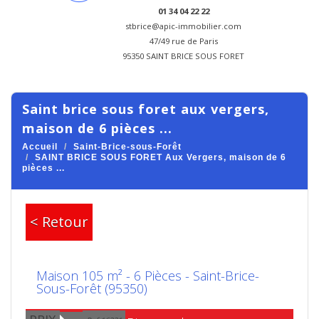
01 34 04 22 22
stbrice@apic-immobilier.com
47/49 rue de Paris
95350 SAINT BRICE SOUS FORET
saint brice sous foret aux vergers,
maison de 6 pièces ...
Accueil
Saint-Brice-sous-Forêt
SAINT BRICE SOUS FORET Aux Vergers, maison de 6
pièces ...
< Retour
Maison 105 m² - 6 Pièces - Saint-Brice-
Sous-Forêt (95350)