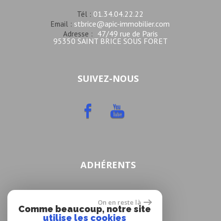
01.34.04.22.22
Tél :
stbrice@apic-immobilier.com
Email :
47/49 rue de Paris
Adresse :
95350 SAINT BRICE SOUS FORET
SUIVEZ-NOUS
ADHÉRENTS
On en reste là
Comme beaucoup, notre site
utilise les cookies