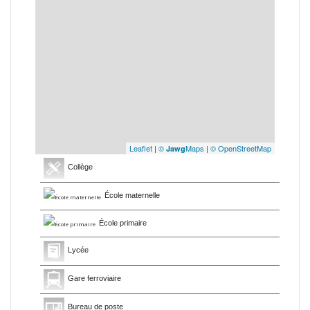
Leaflet
|
©
Maps
|
© OpenStreetMap
Jawg
Collège
École maternelle
École primaire
Lycée
Gare ferroviaire
Bureau de poste