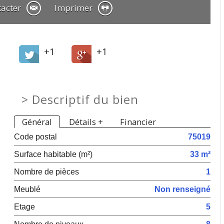
tacter
Imprimer
+1
+1
>
Descriptif du bien
Général
Détails +
Financier
Code postal
75019
Surface habitable (m²)
33 m²
Nombre de pièces
1
Meublé
Non renseigné
Etage
5