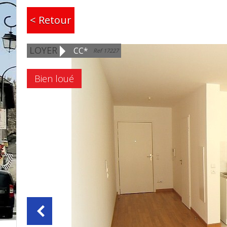
< Retour
LOYER
CC*
Ref 17227
Bien loué