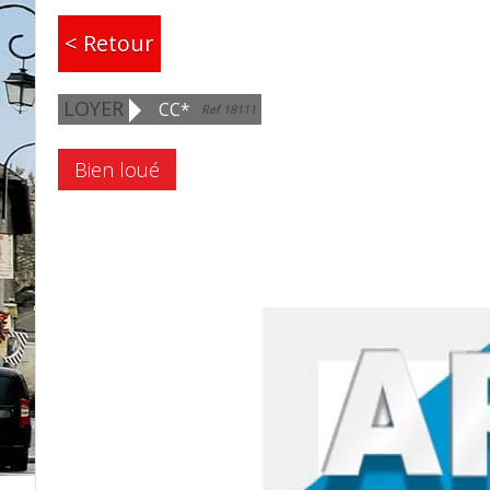
< Retour
LOYER
CC*
Ref 18111
Bien loué