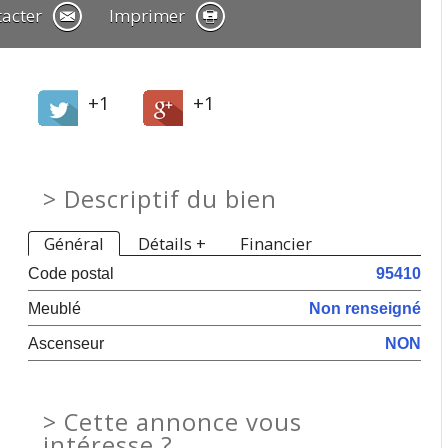
tacter
Imprimer
+1
+1
>
Descriptif du bien
Général
Détails +
Financier
Code postal
95410
Meublé
Non renseigné
Ascenseur
NON
>
Cette annonce vous
intéresse ?