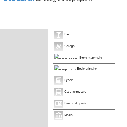
Bar
Collège
École maternelle
École primaire
Lycée
Gare ferroviaire
Bureau de poste
Mairie