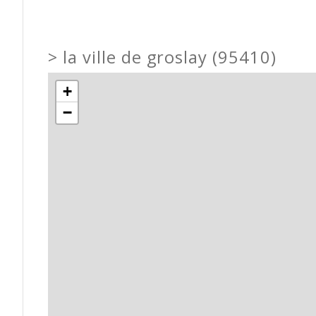
>
la ville de groslay (95410)
+
−