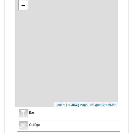
−
Leaflet
|
©
Maps
|
© OpenStreetMap
Jawg
Bar
Collège