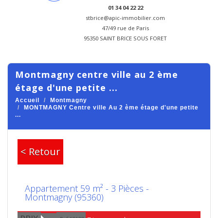
01 34 04 22 22
stbrice@apic-immobilier.com
47/49 rue de Paris
95350 SAINT BRICE SOUS FORET
montmagny centre ville au 2 ème
étage d'une petite ...
Accueil
Montmagny
MONTMAGNY Centre ville Au 2 ème étage d'une petite
...
< Retour
Appartement 59 m² - 3 Pièces -
Montmagny (95360)