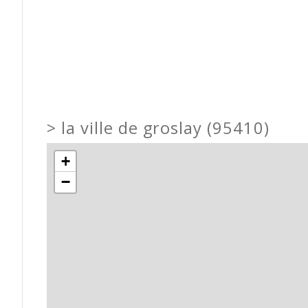
>
la ville de groslay (95410)
+
−