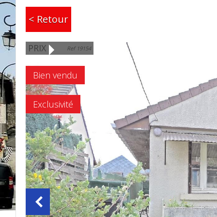
< Retour
PRIX
Ref 19154
Bien vendu
Exclusivité