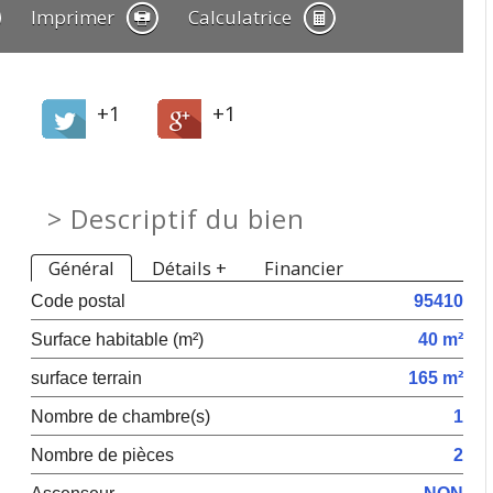
Imprimer
Calculatrice
+1
+1
>
Descriptif du bien
Général
Détails +
Financier
Code postal
95410
Surface habitable (m²)
40 m²
surface terrain
165 m²
Nombre de chambre(s)
1
Nombre de pièces
2