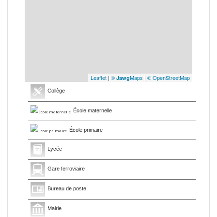
Leaflet
|
©
Maps
|
© OpenStreetMap
Jawg
Collège
École maternelle
École primaire
Lycée
Gare ferroviaire
Bureau de poste
Mairie